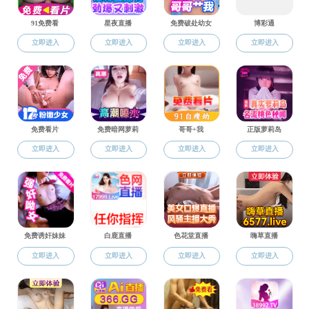
>>
>>
>>
色界吧
科学研究
青年科协
学术动态
色界吧
上页
1
下页
尾页
共0页
到第
页
跳转
常用链接：
色界吧
色界吧 新闻网
视频中南
后台管理
版权所有 色界吧-色情网
地址：湖南省长沙市色界吧 主校区能源楼